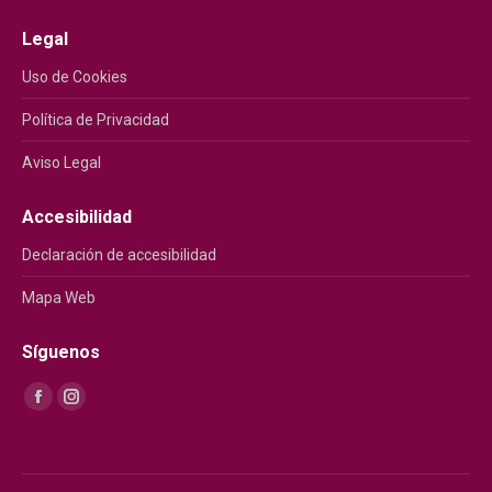
Legal
Uso de Cookies
Política de Privacidad
Aviso Legal
Accesibilidad
Declaración de accesibilidad
Mapa Web
Síguenos
Encuéntranos en:
Facebook
Instagram
page
page
opens
opens